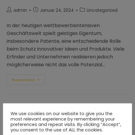
admin
Januar 24, 2024
Uncategorized
In der heutigen wettbewerbsintensiven
Geschäftswelt spielt geistiges Eigentum,
insbesondere Patente, eine entscheidende Rolle
beim Schutz innovativer Ideen und Produkte. Viele
Erfinder und Unternehmen realisieren jedoch
möglicherweise nicht das volle Potenzial…
Weiterlesen
We use cookies on our website to give you the
most relevant experience by remembering your
preferences and repeat visits. By clicking “Accept”,
you consent to the use of ALL the cookies.
Kann man Software patentieren lassen? Wie bekomme ich