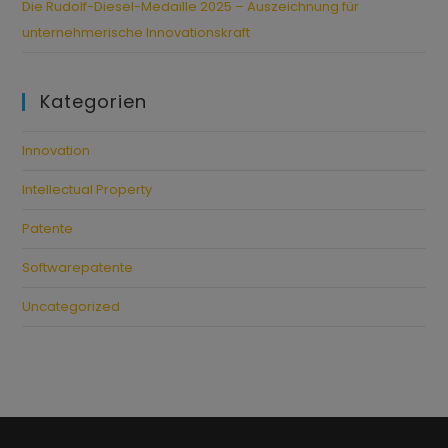
Die Rudolf-Diesel-Medaille 2025 – Auszeichnung für
unternehmerische Innovationskraft
Kategorien
Innovation
Intellectual Property
Patente
Softwarepatente
Uncategorized