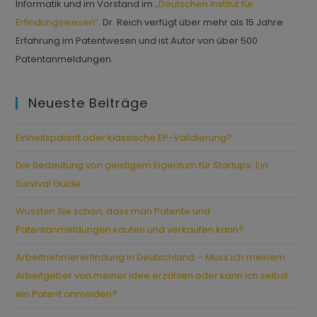
Informatik und im Vorstand im
„Deutschen Institut für
Erfindungswesen“
. Dr. Reich verfügt über mehr als 15 Jahre
Erfahrung im Patentwesen und ist Autor von über 500
Patentanmeldungen.
Neueste Beiträge
Einheitspatent oder klassische EP-Validierung?
Die Bedeutung von geistigem Eigentum für Startups: Ein
Survival Guide
Wussten Sie schon, dass man Patente und
Patentanmeldungen kaufen und verkaufen kann?
Arbeitnehmererfindung in Deutschland – Muss ich meinem
Arbeitgeber von meiner Idee erzählen oder kann ich selbst
ein Patent anmelden?