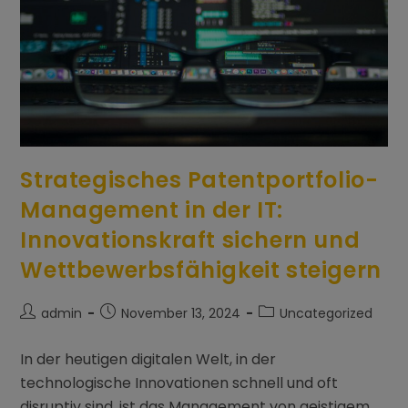
Strategisches Patentportfolio-
Management in der IT:
Innovationskraft sichern und
Wettbewerbsfähigkeit steigern
admin
November 13, 2024
Uncategorized
In der heutigen digitalen Welt, in der
technologische Innovationen schnell und oft
disruptiv sind, ist das Management von geistigem