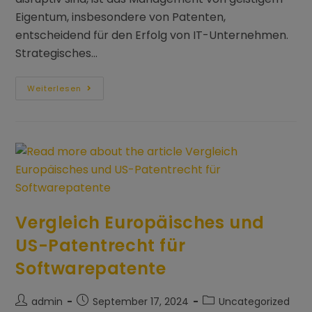
Eigentum, insbesondere von Patenten,
entscheidend für den Erfolg von IT-Unternehmen.
Strategisches…
Weiterlesen
Vergleich Europäisches und
US-Patentrecht für
Softwarepatente
admin
September 17, 2024
Uncategorized