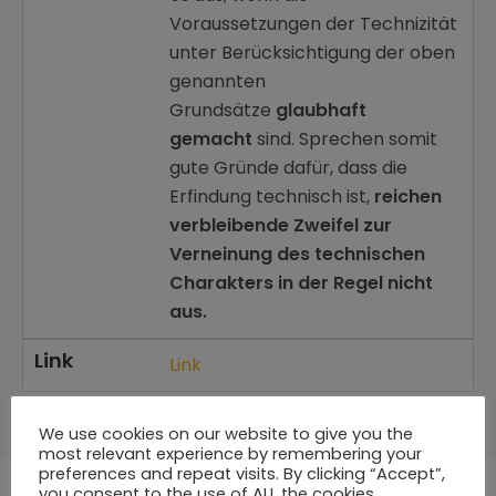
Voraussetzungen der Technizität
unter Berücksichtigung der oben
genannten
Grundsätze
glaubhaft
gemacht
sind. Sprechen somit
gute Gründe dafür, dass die
Erfindung technisch ist,
reichen
verbleibende Zweifel zur
Verneinung des technischen
Charakters in der Regel nicht
aus.
Link
Link
We use cookies on our website to give you the
most relevant experience by remembering your
preferences and repeat visits. By clicking “Accept”,
you consent to the use of ALL the cookies.