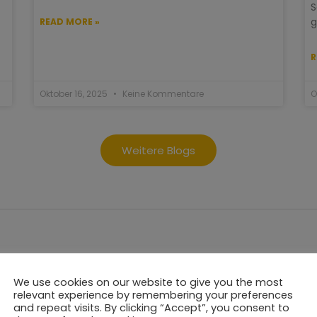
S
g
READ MORE »
R
Oktober 16, 2025
Keine Kommentare
O
Weitere Blogs
We use cookies on our website to give you the most
relevant experience by remembering your preferences
and repeat visits. By clicking “Accept”, you consent to