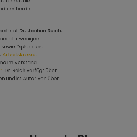
, führen die
sodann bei der
eite ist
Dr. Jochen Reich
,
iner der wenigen
 sowie Diplom und
es
Arbeitskreises
und im Vorstand
“
. Dr. Reich verfügt über
n und ist Autor von über