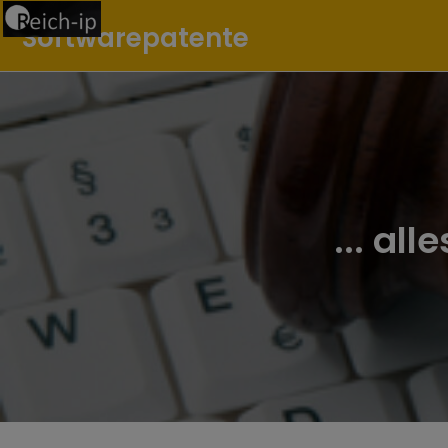
Softwarepatente
... al