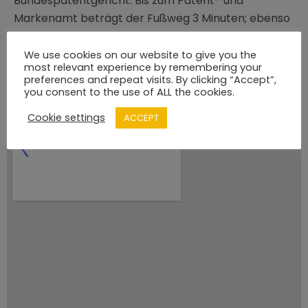
Bundespatentgericht. Bis zum Patent- und
Markenamt beträgt der Fußweg 3 Minuten; ebenso
zum Europäischen Patentamt Standort
Erhardtstraße.
We use cookies on our website to give you the
most relevant experience by remembering your
preferences and repeat visits. By clicking “Accept”,
Öffentliche Verkehrsmittel finden Sie hier.
you consent to the use of ALL the cookies.
Cookie settings
ACCEPT